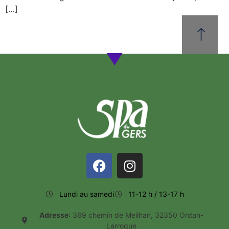
[…]
Lundi au samedi
11-12 h / 13-17 h
Adresse
: 369 chemin de Meilhan, 32350 Ordan-
Larroque