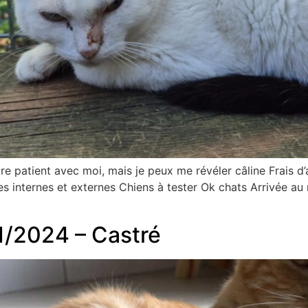
tre patient avec moi, mais je peux me révéler câline Frais d
ires internes et externes Chiens à tester Ok chats Arrivée a
1/2024 – Castré