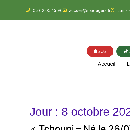
05 62 05 15 90
accueil@spadugers.fr
Lun - 
SOS
Accueil
L
Jour :
8 octobre 20
♂️ Tchoupi – Né le 26/