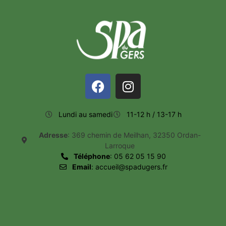
Lundi au samedi
11-12 h / 13-17 h
Adresse
: 369 chemin de Meilhan, 32350 Ordan-
Larroque
Téléphone
: 05 62 05 15 90
Email
: accueil@spadugers.fr