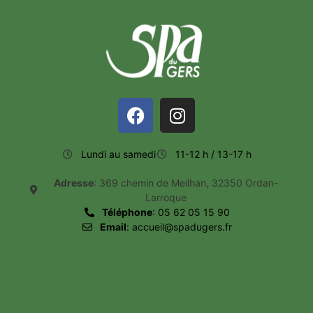
Lundi au samedi
11-12 h / 13-17 h
Adresse
: 369 chemin de Meilhan, 32350 Ordan-
Larroque
Téléphone
: 05 62 05 15 90
Email
: accueil@spadugers.fr