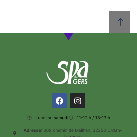
Lundi au samedi
11-12 h / 13-17 h
Adresse
: 369 chemin de Meilhan, 32350 Ordan-
Larroque