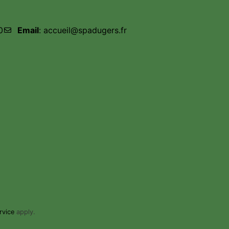
0
Email
: accueil@spadugers.fr
rvice
apply.