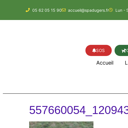
05 62 05 15 90
accueil@spadugers.fr
Lun - 
SOS
Accueil
L
557660054_12094