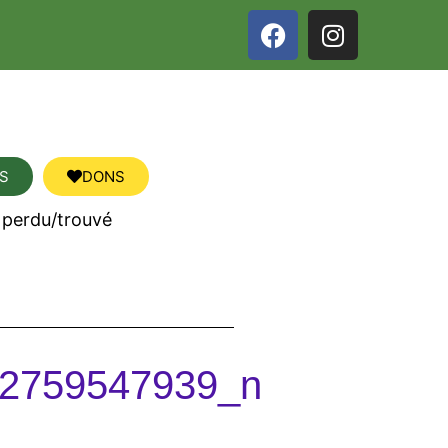
S
DONS
 perdu/trouvé
2759547939_n