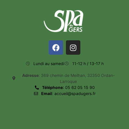
Lundi au samedi
11-12 h / 13-17 h
Adresse
: 369 chemin de Meilhan, 32350 Ordan-
Larroque
Téléphone
: 05 62 05 15 90
Email
: accueil@spadugers.fr