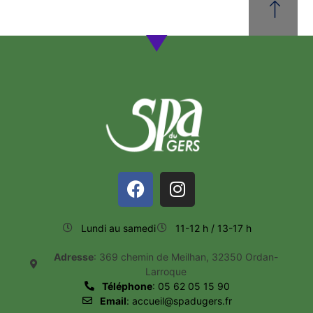
Lundi au samedi
11-12 h / 13-17 h
Adresse
: 369 chemin de Meilhan, 32350 Ordan-
Larroque
Téléphone
: 05 62 05 15 90
Email
: accueil@spadugers.fr