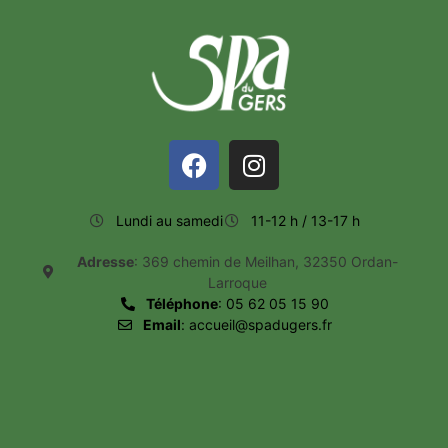
Lundi au samedi
11-12 h / 13-17 h
Adresse
: 369 chemin de Meilhan, 32350 Ordan-
Larroque
Téléphone
: 05 62 05 15 90
Email
: accueil@spadugers.fr