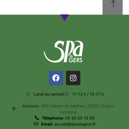
Lundi au samedi
11-12 h / 13-17 h
Adresse
: 369 chemin de Meilhan, 32350 Ordan-
Larroque
Téléphone
: 05 62 05 15 90
Email
: accueil@spadugers.fr