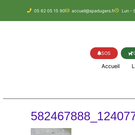
05 62 05 15 90
accueil@spadugers.fr
Lun - 
SOS
Accueil
L
582467888_12407