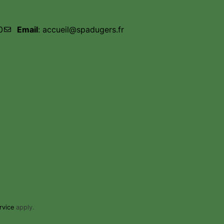
0
Email
: accueil@spadugers.fr
rvice
apply.