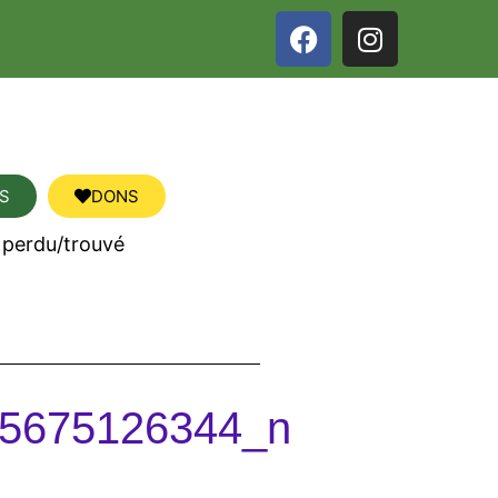
S
DONS
 perdu/trouvé
5675126344_n