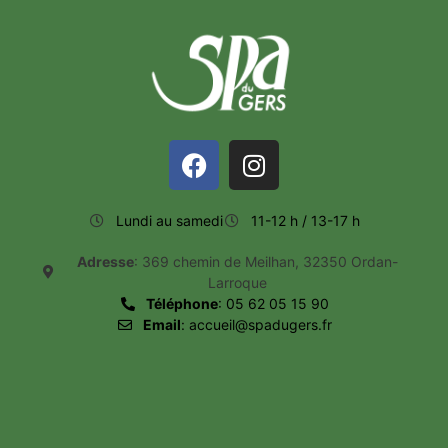
Lundi au samedi
11-12 h / 13-17 h
Adresse
: 369 chemin de Meilhan, 32350 Ordan-
Larroque
Téléphone
: 05 62 05 15 90
Email
: accueil@spadugers.fr