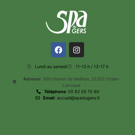
Lundi au samedi
11-12 h / 13-17 h
Adresse
: 369 chemin de Meilhan, 32350 Ordan-
Larroque
Téléphone
: 05 62 05 15 90
Email
: accueil@spadugers.fr