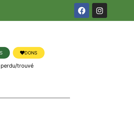
S
DONS
 perdu/trouvé