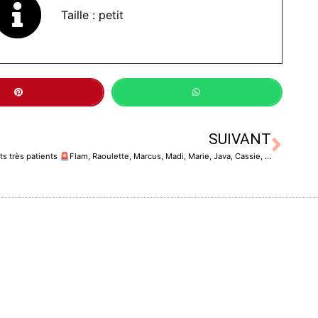
Taille : petit
SUIVANT
🚨 Recherche corps de ferme ou adoptants très patients 🚨Flam, Raoulette, Marcus, Madi, Marie, Java, Cassie, Yuni, Topaze, Phoebe, Sky, Prune