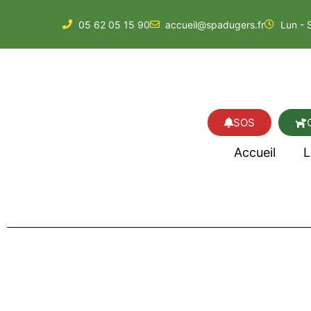
05 62 05 15 90
accueil@spadugers.fr
Lun - 
SOS
Accueil
L