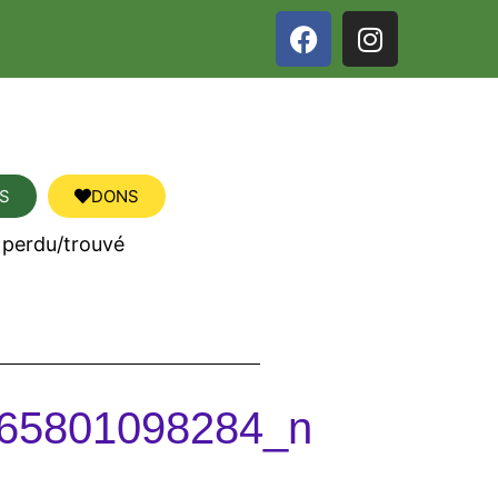
S
DONS
 perdu/trouvé
65801098284_n