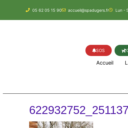
05 62 05 15 90
accueil@spadugers.fr
Lun - 
SOS
Accueil
L
622932752_25113