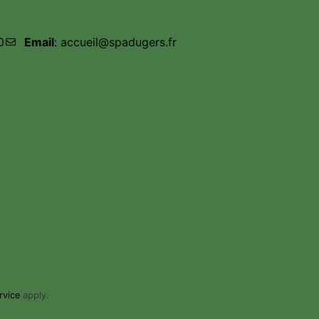
0
Email
: accueil@spadugers.fr
rvice
apply.