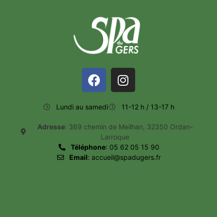
Lundi au samedi
11-12 h / 13-17 h
Adresse
: 369 chemin de Meilhan, 32350 Ordan-
Larroque
Téléphone
: 05 62 05 15 90
Email
: accueil@spadugers.fr