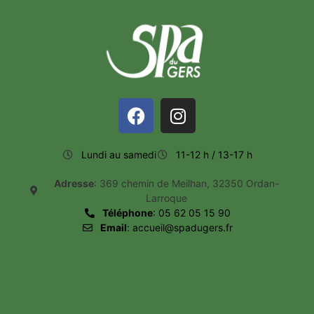
Lundi au samedi
11-12 h / 13-17 h
Adresse
: 369 chemin de Meilhan, 32350 Ordan-
Larroque
Téléphone
: 05 62 05 15 90
Email
: accueil@spadugers.fr