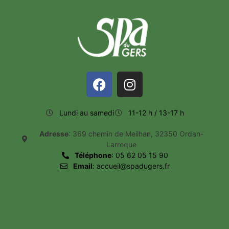
Lundi au samedi
11-12 h / 13-17 h
Adresse
: 369 chemin de Meilhan, 32350 Ordan-
Larroque
Téléphone
: 05 62 05 15 90
Email
: accueil@spadugers.fr