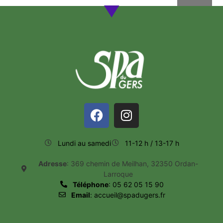
Lundi au samedi
11-12 h / 13-17 h
Adresse
: 369 chemin de Meilhan, 32350 Ordan-
Larroque
Téléphone
: 05 62 05 15 90
Email
: accueil@spadugers.fr