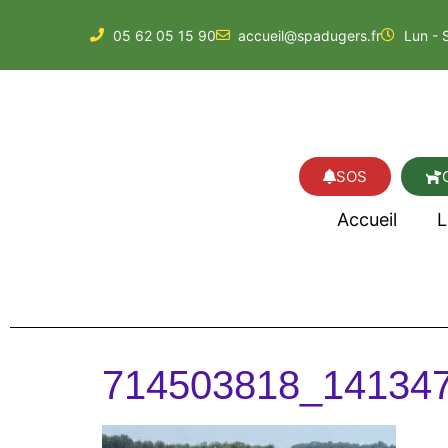
05 62 05 15 90
accueil@spadugers.fr
Lun - 
SOS
Accueil
L
714503818_14134