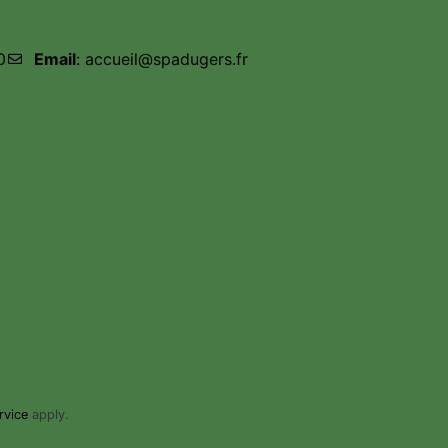
0
Email
: accueil@spadugers.fr
rvice
apply.