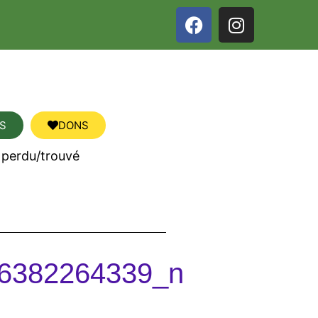
S
DONS
 perdu/trouvé
6382264339_n