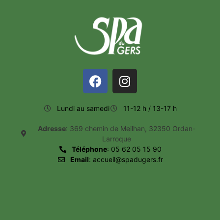
Lundi au samedi
11-12 h / 13-17 h
Adresse
: 369 chemin de Meilhan, 32350 Ordan-
Larroque
Téléphone
: 05 62 05 15 90
Email
: accueil@spadugers.fr