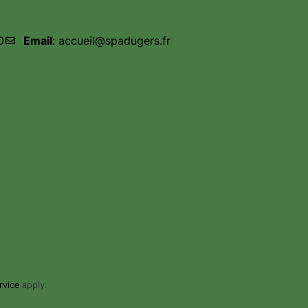
0
Email
: accueil@spadugers.fr
rvice
apply.