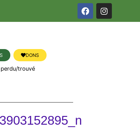
S
DONS
 perdu/trouvé
3903152895_n