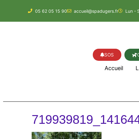
05 62 05 15 90
accueil@spadugers.fr
Lun - 
SOS
Accueil
L
719939819_14164