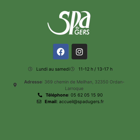
Lundi au samedi
11-12 h / 13-17 h
Adresse
: 369 chemin de Meilhan, 32350 Ordan-
Larroque
Téléphone
: 05 62 05 15 90
Email
: accueil@spadugers.fr