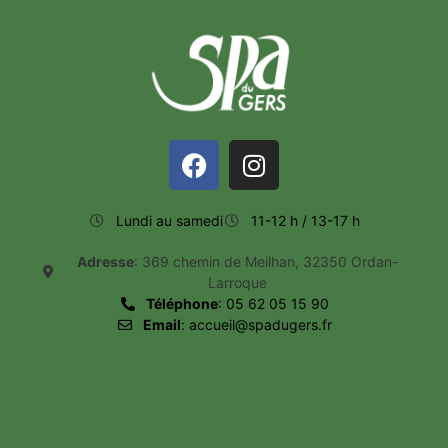
Lundi au samedi
11-12 h / 13-17 h
Adresse
: 369 chemin de Meilhan, 32350 Ordan-
Larroque
Téléphone
: 05 62 05 15 90
Email
: accueil@spadugers.fr