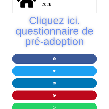
2026
Cliquez ici,
questionnaire de
pré-adoption