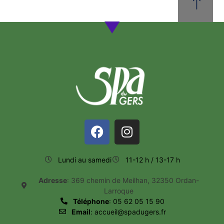
Lundi au samedi
11-12 h / 13-17 h
Adresse
: 369 chemin de Meilhan, 32350 Ordan-
Larroque
Téléphone
: 05 62 05 15 90
Email
: accueil@spadugers.fr