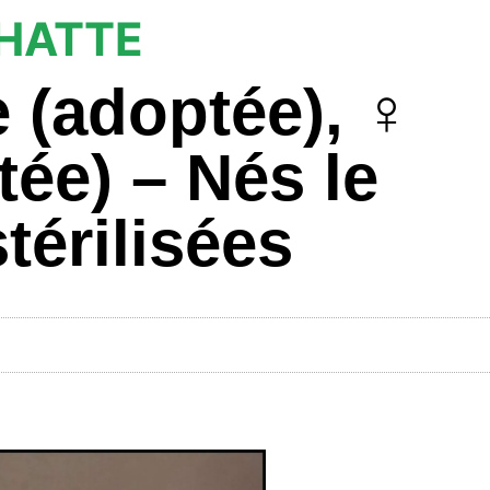
CHATTE
 (adoptée), ♀️
tée) – Nés le
térilisées