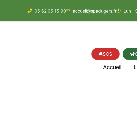
05 62 05 15 90
accueil@spadugers.fr
Lun - 
SOS
Accueil
L