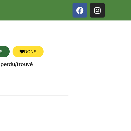
S
DONS
 perdu/trouvé