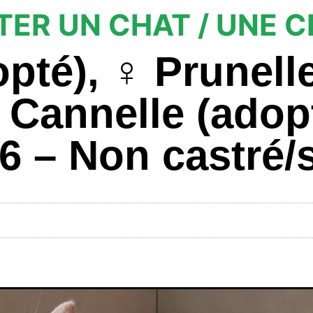
ER UN CHAT / UNE 
pté), ♀️ Prunelle
️ Cannelle (adop
6 – Non castré/s