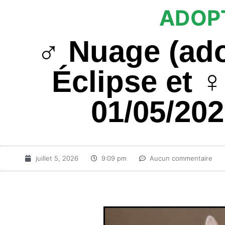
ADOPT
♂️ Nuage (ado
Éclipse et ♀
01/05/202
juillet 5, 2026
9:09 pm
Aucun commentaire