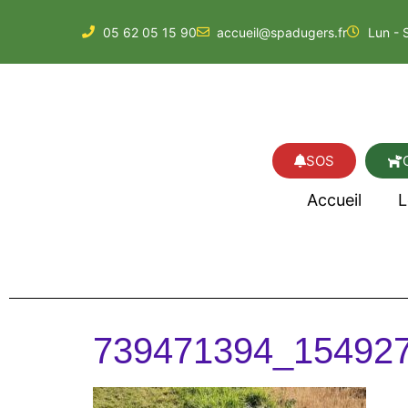
05 62 05 15 90
accueil@spadugers.fr
Lun - 
SOS
Accueil
L
739471394_15492