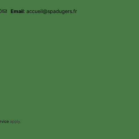
0
Email
: accueil@spadugers.fr
rvice
apply.