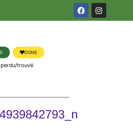
S
DONS
 perdu/trouvé
4939842793_n