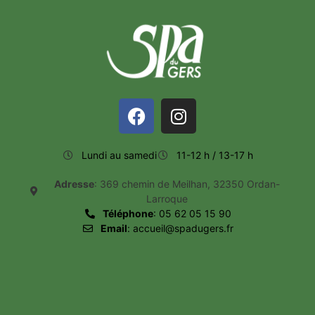
Lundi au samedi
11-12 h / 13-17 h
Adresse
: 369 chemin de Meilhan, 32350 Ordan-
Larroque
Téléphone
: 05 62 05 15 90
Email
: accueil@spadugers.fr