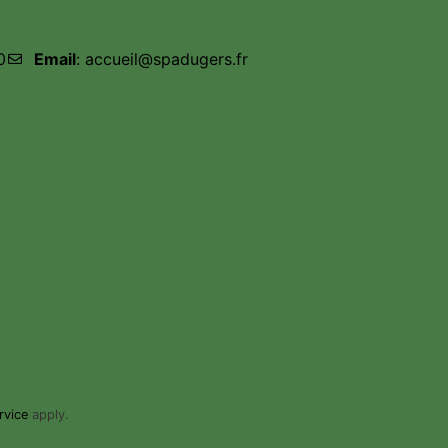
0
Email
: accueil@spadugers.fr
rvice
apply.