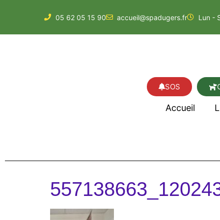
05 62 05 15 90
accueil@spadugers.fr
Lun - 
SOS
Accueil
L
557138663_12024