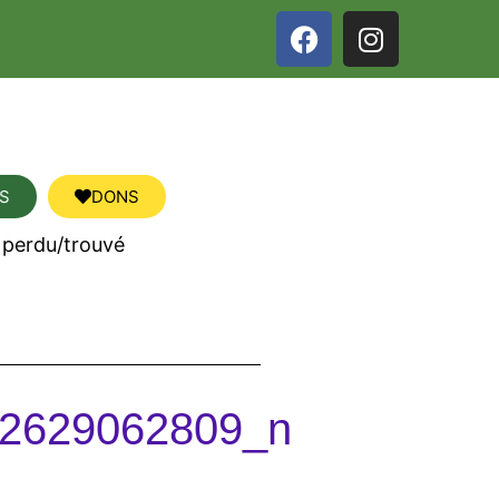
S
DONS
 perdu/trouvé
2629062809_n