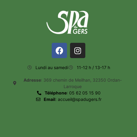
Lundi au samedi
11-12 h / 13-17 h
Adresse
: 369 chemin de Meilhan, 32350 Ordan-
Larroque
Téléphone
: 05 62 05 15 90
Email
: accueil@spadugers.fr