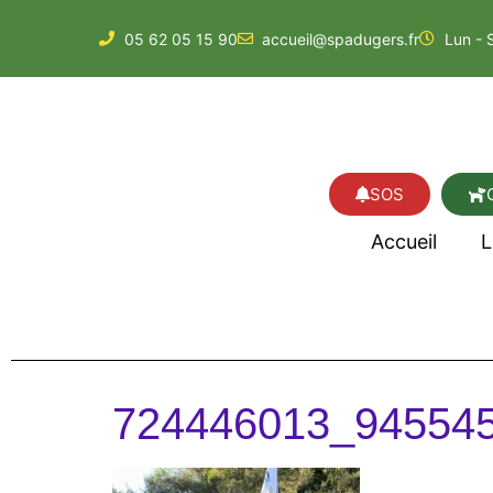
05 62 05 15 90
accueil@spadugers.fr
Lun - 
SOS
Accueil
L
724446013_94554