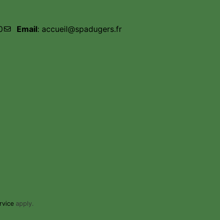
0
Email
: accueil@spadugers.fr
rvice
apply.