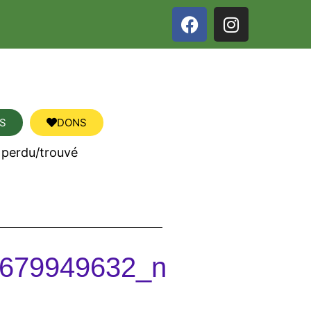
S
DONS
 perdu/trouvé
679949632_n