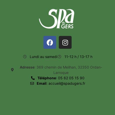
Lundi au samedi
11-12 h / 13-17 h
Adresse
: 369 chemin de Meilhan, 32350 Ordan-
Larroque
Téléphone
: 05 62 05 15 90
Email
: accueil@spadugers.fr