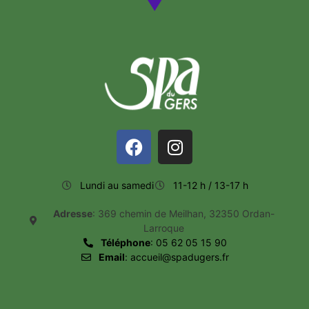
Lundi au samedi
11-12 h / 13-17 h
Adresse
: 369 chemin de Meilhan, 32350 Ordan-
Larroque
Téléphone
: 05 62 05 15 90
Email
: accueil@spadugers.fr